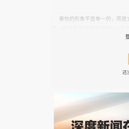
秦怡的形象不是单一的，而是
面，她是不辞辛劳的“园丁”；
辈；在观众心目中，她是不折不扣的
女杰”“十大感动母亲”等荣誉，
的。
还
和秦怡的艺术成就、榜样作用
容她个人气质最多的一个词汇是“
从她通过舞台与银幕进入观众视
这份气质，也当属于她个人的一
习她的优雅，也是对这份资产的继