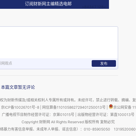
订阅财新网主编精选电邮
怀念的不止是她塑造的角色与作品，还感念于她作
难的态度。无论是作为公众人物的秦怡，还是家庭
象是一致的，“活着，就要拍戏。活着，就不退
她的人生态度。而她被人们念念不忘的优雅，其实
。（首发于红星评论）
新网观点
发布
本篇文章暂无评论
权为财新传媒及/或相关权利人专属所有或持有。未经许可，禁止进行转载、摘编、
京ICP备10026701号-8
|
网信算备110105862729401250013号
|
京公网安备 11
广播电视节目制作经营许可证：京第01015号
|
出版物经营许可证：第直100013号
Copyright 财新网 All Rights Reserved 版权所有 复制必究
害信息举报、未成年人举报、谣言信息）：010-85905050 13195200605 举报邮