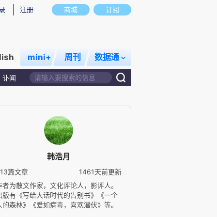
录
注册
商城
订阅
lish
mini+
周刊
数据通
讣闻
韩浩月
613篇文章
1461天前更新
作者为散文作家，文化评论人，影评人。
出版有《写给大话时代的告别书》《一个
人的森林》《爱如病毒，喜欢潜伏》等。