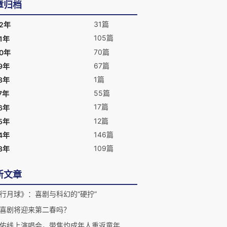
章归档
31篇
22年
105篇
1年
70篇
20年
67篇
9年
1篇
8年
55篇
7年
17篇
6年
12篇
5年
146篇
4年
109篇
3年
新文章
行月球》：喜剧与科幻的“硬拧”
喜剧将迎来第二春吗？
佑线上演唱会，带焦灼成年人重返童年