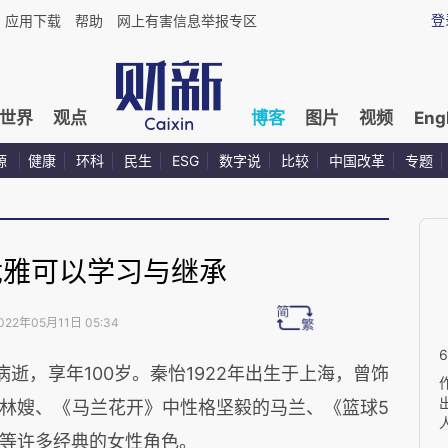
登
应用下载
帮助
网上有害信息举报专区
世界
观点
博客
图片
视频
Eng
源
健康
环科
民生
ESG
数字说
比较
中国改革
专题
优雅可以学习与继承
022年05月11日 05:34
病逝，享年100岁。秦怡1922年出生于上海，曾饰
林嫂、《马兰花开》中性格坚毅的马兰、《篮球5
等许多经典的女性角色。