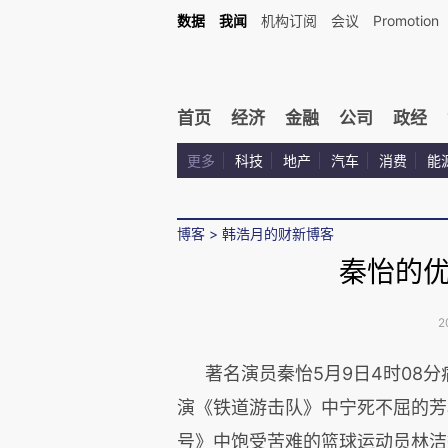
数据
我闻
机构订阅
会议
Promotion
首页
经济
金融
公司
政经
更多
科技
地产
汽车
消费
能
博客
>
韩浩月的财新博客
秦怡的
2
著名演员秦怡5月9日4时08分
演《铁道游击队》中宁死不屈的芳
号》中饱受苦难的篮球运动员林洁