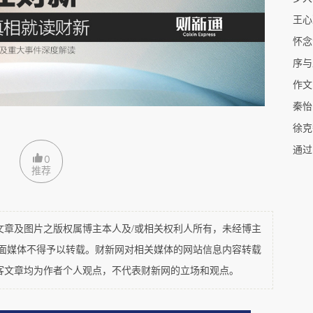
王心
怀念
序与
时代，经历的人生，可谓风风雨雨，但秦怡却始终
作文
她的优雅来自于她内在的强大，来自于她对生活与
秦怡
，在于精神有足够的支撑，阅读并尝试去理解秦怡
徐克
通过
0
推荐
及图片之版权属博主本人及/或相关权利人所有，未经博主
容秦怡的婚姻与家庭生活，第一段婚姻源于丈夫的
平面媒体不得予以转载。财新网对相关媒体的网站信息内容转载
二段婚姻时丈夫酗酒患病，秦怡病床前照顾二十余
客文章均为作者个人观点，不代表财新网的立场和观点。
十余年，对抗自己的肠癌五十余年……