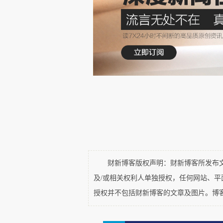
作为百岁老人，秦怡所跨越的
保持了属于个人的尊严与体面，
艺术的热爱。外在的从容与淡定
的故事，会给人带来鼓舞的力量。
财新博客版权声明：财新博客所发布文章
有人曾用“苦了一辈子”来形
及/或相关权利人单独授权，任何网站、
“以死相逼”，并无幸福可言；第
授权并不包括财新博客的文章及图片。博
年，此外，还守护了生病的儿子四