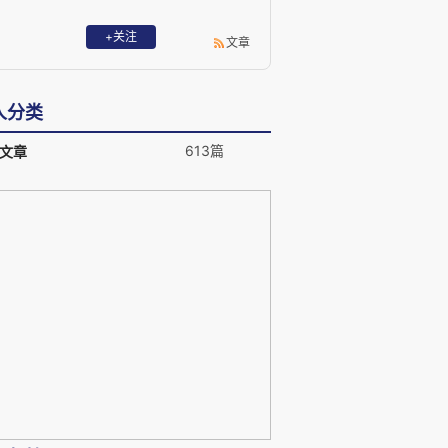
+关注
文章
人分类
613篇
文章