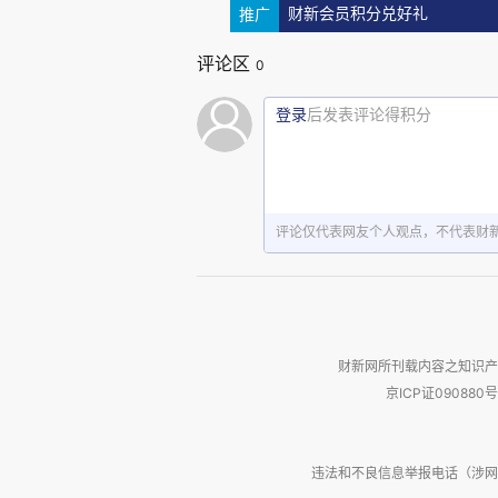
推广
财新会员积分兑好礼
所以，当人们在怀念秦怡时，
评论区
0
为一位母亲以及一名女性面对苦
登录
后发表评论得积分
生活里的秦怡，她给人留下的印
缩”，这样短短一句话，最能代表
不过是这种人生态度的附属品之一
评论仅代表网友个人观点，不代表财
财新网所刊载内容之知识产
京ICP证090880号
违法和不良信息举报电话（涉网络暴力有